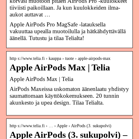
korvasi muotoon pitäen AirPods Pro ‑kuulokkeet
tiiviisti paikoillaan. Ja kun kuulokkeiden ilma-
aukot auttavat …
Apple AirPods Pro MagSafe -latauksella
vakuuttaa upealla muotoilulla ja hätkähdyttävällä
äänellä. Tutustu ja tilaa Telialta!
http s://www.telia.fi › kauppa › tuote › apple-airpods-max
Apple AirPods Max | Telia
Apple AirPods Max | Telia
AirPods Maxeissa uskomaton äänenlaatu yhdistyy
saumattomaan käyttökokemukseen. 20 tunnin
akunkesto ja upea design. Tilaa Telialta.
http s://www.telia.fi › … › Apple › AirPods (3. sukupolvi)
Apple AirPods (3. sukupolvi) –