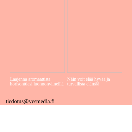
Laajenna aromaattista
Näin voit elää hyvää ja
horisonttiasi luonnonviineillä
turvallista elämää
tiedotus@yesmedia.fi