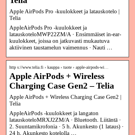
Telia
Apple AirPods Pro -kuulokkeet ja latauskotelo |
Telia
AppleAirPods Pro -kuulokkeet ja
latauskoteloMWP22ZM/A · Ensimmäiset in-ear-
kuulokkeet, joissa on jatkuvasti mukautuva
aktiivinen taustamelun vaimennus · Nauti …
http s://www.telia.fi › kauppa › tuote › apple-airpods-wi…
Apple AirPods + Wireless
Charging Case Gen2 – Telia
Apple AirPods + Wireless Charging Case Gen2 |
Telia
AppleAirPods -kuulokkeet ja langaton
latauskoteloMRXJ2ZM/A · Bluetooth. Liitäntä ·
2. Suuntamikrofonia · 5 h. Akunkesto (1 lataus) ·
24 h. Akunkesto kotelolla …