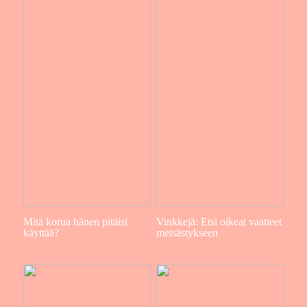
Mitä korua hänen pitäisi
Vinkkejä: Etsi oikeat vaatteet
käyttää?
metsästykseen