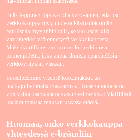
halvimman hinnan saamisesta.
Pitää loppujen lopuksi olla varovainen, että jos
verkkokauppa myy tuotetta käsittämättömän
edulliselta myyntihinnalla, se voi usein olla
vaaramerkki väärennetystä verkkokaupasta.
Maksukortilla ostaminen on kuitenkin osa
toimenpidettä, joka auttaa ihmisiä epärehellisiä
verkkoyrityksiä vastaan.
Suosittelemme yleensä korttimaksua tai
matkapuhelimella maksamista. Toisena ratkaisuna
voit valita osamaksuratkaisun esimerkiksi ViaBillistä,
jos aiot maksaa maksun useassa erässä.
Huomaa, onko verkkokauppa
yhteydessä e-brändiin