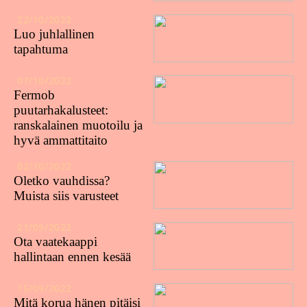
22/10/2022
Luo juhlallinen
tapahtuma
07/10/2022
Fermob
puutarhakalusteet:
ranskalainen muotoilu ja
hyvä ammattitaito
02/10/2022
Oletko vauhdissa?
Muista siis varusteet
21/09/2022
Ota vaatekaappi
hallintaan ennen kesää
15/09/2022
Mitä korua hänen pitäisi