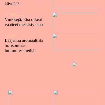
käyttää?
01/09/2022
Vinkkejä: Etsi oikeat
vaatteet metsästykseen
21/08/2022
Laajenna aromaattista
horisonttiasi
luonnonviineillä