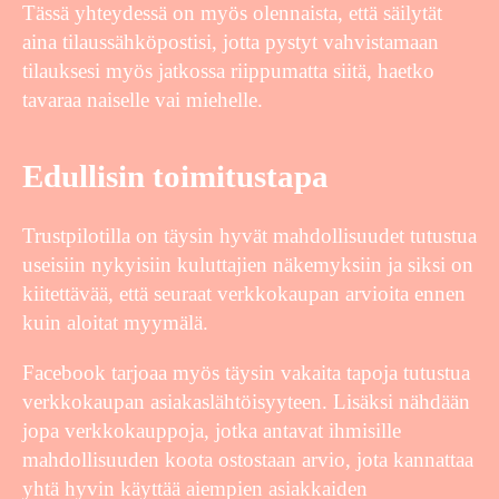
Tässä yhteydessä on myös olennaista, että säilytät
aina tilaussähköpostisi, jotta pystyt vahvistamaan
tilauksesi myös jatkossa riippumatta siitä, haetko
tavaraa naiselle vai miehelle.
Edullisin toimitustapa
Trustpilotilla on täysin hyvät mahdollisuudet tutustua
useisiin nykyisiin kuluttajien näkemyksiin ja siksi on
kiitettävää, että seuraat verkkokaupan arvioita ennen
kuin aloitat myymälä.
Facebook tarjoaa myös täysin vakaita tapoja tutustua
verkkokaupan asiakaslähtöisyyteen. Lisäksi nähdään
jopa verkkokauppoja, jotka antavat ihmisille
mahdollisuuden koota ostostaan arvio, jota kannattaa
yhtä hyvin käyttää aiempien asiakkaiden