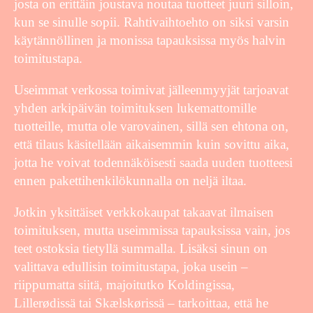
josta on erittäin joustava noutaa tuotteet juuri silloin,
kun se sinulle sopii. Rahtivaihtoehto on siksi varsin
käytännöllinen ja monissa tapauksissa myös halvin
toimitustapa.
Useimmat verkossa toimivat jälleenmyyjät tarjoavat
yhden arkipäivän toimituksen lukemattomille
tuotteille, mutta ole varovainen, sillä sen ehtona on,
että tilaus käsitellään aikaisemmin kuin sovittu aika,
jotta he voivat todennäköisesti saada uuden tuotteesi
ennen pakettihenkilökunnalla on neljä iltaa.
Jotkin yksittäiset verkkokaupat takaavat ilmaisen
toimituksen, mutta useimmissa tapauksissa vain, jos
teet ostoksia tietyllä summalla. Lisäksi sinun on
valittava edullisin toimitustapa, joka usein –
riippumatta siitä, majoitutko Koldingissa,
Lillerødissä tai Skælskørissä – tarkoittaa, että he