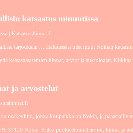
lisin katsastus minuutissa
sa | Katsastushinnat.fi
allisia tarjouksia: … Halutessasi näet muut Nokian katsast
ydä katsastusasemien hinnat, arviot ja aukioloajat. Klikkaa 
at ja arvostelut
stushinnat.fi
n osakeyhtiö, jonka kotipaikka on Nokia, ja pääasiallinen
ie 9, 37120 Nokia. Katso puolueettomat arviot, hinnat ja au