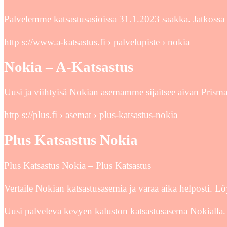
Palvelemme katsastusasioissa 31.1.2023 saakka. Jatkossa 
http s://www.a-katsastus.fi › palvelupiste › nokia
Nokia – A-Katsastus
Uusi ja viihtyisä Nokian asemamme sijaitsee aivan Prisma
http s://plus.fi › asemat › plus-katsastus-nokia
Plus Katsastus Nokia
Plus Katsastus Nokia – Plus Katsastus
Vertaile Nokian katsastusasemia ja varaa aika helposti. Lö
Uusi palveleva kevyen kaluston katsastusasema Nokialla. 