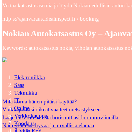
Vertaa katsastusasemia ja löydä Nokian edullisin auton ka
http s://ajanvaraus.idealinspect.fi › booking
Nokian Autokatsastus Oy – Ajanva
Keywords: autokatsastus nokia, viholan autokatsastus no
Elektroniikka
Saas
Tekniikka
IT
Mitä korua hänen pitäisi käyttää?
Online
Vinkkejä: Etsi oikeat vaatteet metsästykseen
Verkkokauppa
Laajenna aromaattista horisonttiasi luonnonviineillä
Koodaus
Näin voit elää hyvää ja turvallista elämää
Älykäs Koti