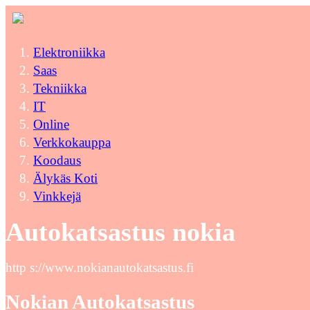
Elektroniikka
Saas
Tekniikka
IT
Online
Verkkokauppa
Koodaus
Älykäs Koti
Vinkkejä
Autokatsastus nokia
http s://www.nokianautokatsastus.fi
Nokian Autokatsastus