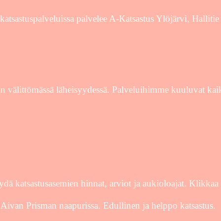
katsastuspalveluissa palvelee A-Katsastus Ylöjärvi, Hallit
n välittömässä läheisyydessä. Palveluihimme kuuluvat kaik
ydä katsastusasemien hinnat, arviot ja aukioloajat. Klikkaa 
Aivan Prisman naapurissa. Edullinen ja helppo katsastus.