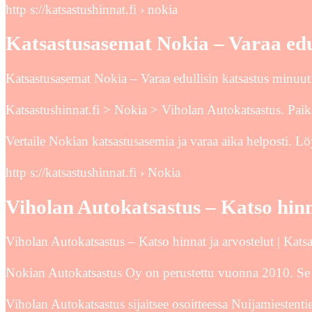
http s://katsastushinnat.fi › nokia
Katsastusasemat Nokia – Varaa edul
Katsastusasemat Nokia – Varaa edullisin katsastus minuutis
Katsastushinnat.fi > Nokia > Viholan Autokatsastus. Paik
Vertaile Nokian katsastusasemia ja varaa aika helposti. Lö
http s://katsastushinnat.fi › Nokia
Viholan Autokatsastus – Katso hinn
Viholan Autokatsastus – Katso hinnat ja arvostelut | Katsa
Nokian Autokatsastus Oy on perustettu vuonna 2010. Se o
Viholan Autokatsastus sijaitsee osoitteessa Nuijamiestent