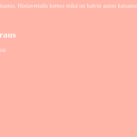
tsastus. Hintavertailu kertoo mikä on halvin auton katsastu
raus
kia