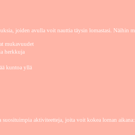
uksia, joiden avulla voit nauttia täysin lomastasi. Näihin
avat mukavuudet
sia herkkuja
ää kuntoa yllä
 suosituimpia aktiviteetteja, joita voit kokea loman aikana: