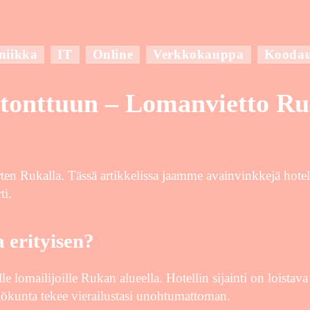
niikka
IT
Online
Verkkokauppa
Kooda
tonttuun – Lomanvietto Ruka
ten Rukalla. Tässä artikkelissa jaamme avainvinkkejä hotel
ti.
 erityisen?
e lomailijoille Rukan alueella. Hotellin sijainti on loistava
ilökunta tekee vierailustasi unohtumattoman.