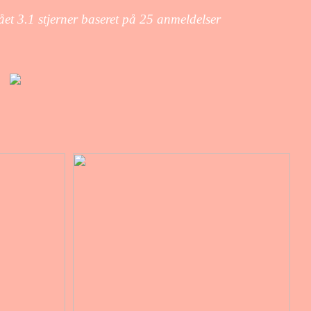
fået
3.1
stjerner baseret på
25
anmeldelser