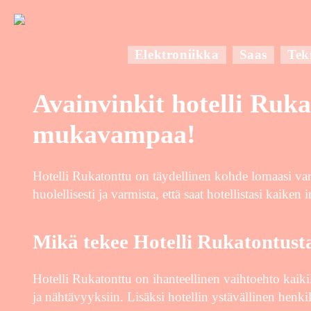
Elektroniikka
Saas
Tek
Avainvinkit hotelli Ruka
mukavampaa!
Hotelli Rukatonttu on täydellinen kohde lomaasi var
huolellisesti ja varmista, että saat hotellistasi kaiken ir
Mikä tekee Hotelli Rukatontusta
Hotelli Rukatonttu on ihanteellinen vaihtoehto kaikill
ja nähtävyyksiin. Lisäksi hotellin ystävällinen henk