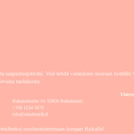
sta saapumispäiväsi. Voit tehdä varauksen suoraan hotellin v
levasta taulukosta:
Yhteys
Rukatontuntie 10, 93830 Rukatunturi
+358 1234 5678
info@rukahotelli.fi
ervetulleeksi unohtumattomaan lomaan Rukalla!