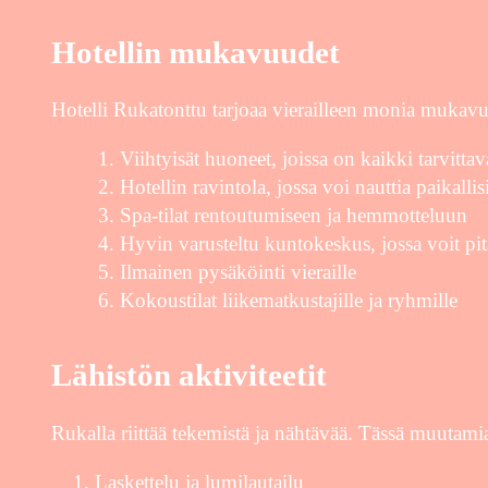
Hotellin mukavuudet
Hotelli Rukatonttu tarjoaa vierailleen monia mukavu
Viihtyisät huoneet, joissa on kaikki tarvitt
Hotellin ravintola, jossa voi nauttia paikalli
Spa-tilat rentoutumiseen ja hemmotteluun
Hyvin varusteltu kuntokeskus, jossa voit pit
Ilmainen pysäköinti vieraille
Kokoustilat liikematkustajille ja ryhmille
Lähistön aktiviteetit
Rukalla riittää tekemistä ja nähtävää. Tässä muutamia
Laskettelu ja lumilautailu