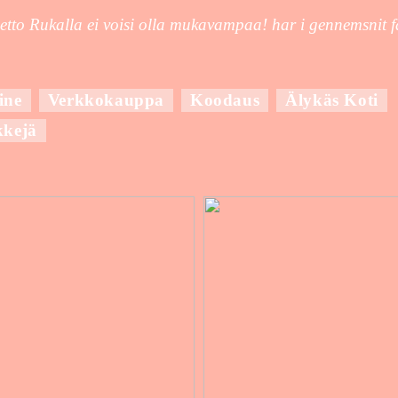
ietto Rukalla ei voisi olla mukavampaa! har i gennemsnit 
ine
Verkkokauppa
Koodaus
Älykäs Koti
kkejä