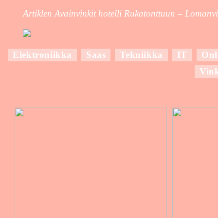
Artiklen Avainvinkit hotelli Rukatonttuun – Lomanv
Elektroniikka
Saas
Tekniikka
IT
Onl
Vin