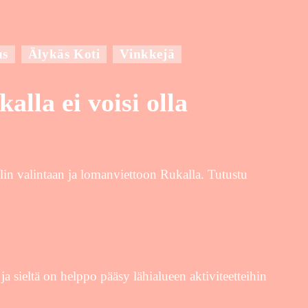
us
Älykäs Koti
Vinkkejä
lla ei voisi olla
lin valintaan ja lomanviettoon Rukalla. Tutustu
 ja sieltä on helppo pääsy lähialueen aktiviteetteihin