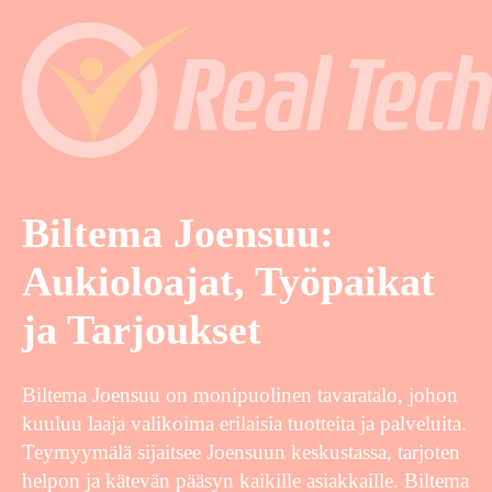
Biltema Joensuu:
Aukioloajat, Työpaikat
ja Tarjoukset
Biltema Joensuu on monipuolinen tavaratalo, johon
kuuluu laaja valikoima erilaisia tuotteita ja palveluita.
Teymyymälä sijaitsee Joensuun keskustassa, tarjoten
helpon ja kätevän pääsyn kaikille asiakkaille. Biltema