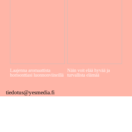
Laajenna aromaattista
Näin voit elää hyvää ja
horisonttiasi luonnonviineillä
turvallista elämää
tiedotus@yesmedia.fi