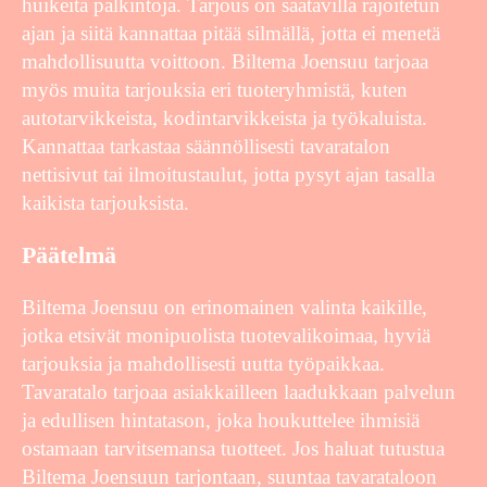
huikeita palkintoja. Tarjous on saatavilla rajoitetun
ajan ja siitä kannattaa pitää silmällä, jotta ei menetä
mahdollisuutta voittoon. Biltema Joensuu tarjoaa
myös muita tarjouksia eri tuoteryhmistä, kuten
autotarvikkeista, kodintarvikkeista ja työkaluista.
Kannattaa tarkastaa säännöllisesti tavaratalon
nettisivut tai ilmoitustaulut, jotta pysyt ajan tasalla
kaikista tarjouksista.
Päätelmä
Biltema Joensuu on erinomainen valinta kaikille,
jotka etsivät monipuolista tuotevalikoimaa, hyviä
tarjouksia ja mahdollisesti uutta työpaikkaa.
Tavaratalo tarjoaa asiakkailleen laadukkaan palvelun
ja edullisen hintatason, joka houkuttelee ihmisiä
ostamaan tarvitsemansa tuotteet. Jos haluat tutustua
Biltema Joensuun tarjontaan, suuntaa tavarataloon