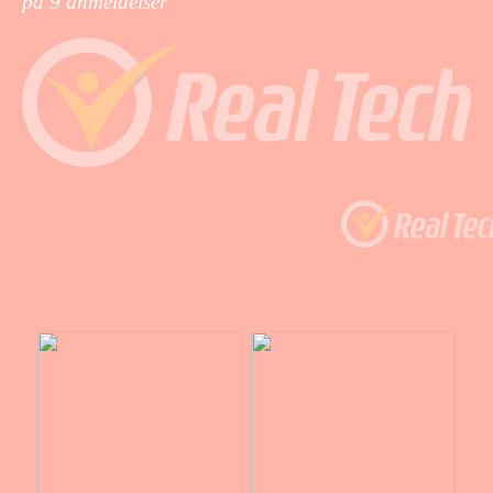
på
9
anmeldelser