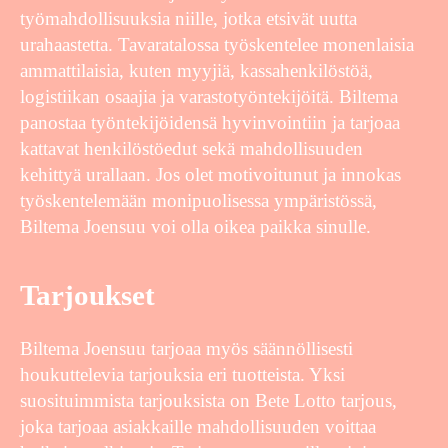
työmahdollisuuksia niille, jotka etsivät uutta
urahaastetta. Tavaratalossa työskentelee monenlaisia
ammattilaisia, kuten myyjiä, kassahenkilöstöä,
logistiikan osaajia ja varastotyöntekijöitä. Biltema
panostaa työntekijöidensä hyvinvointiin ja tarjoaa
kattavat henkilöstöedut sekä mahdollisuuden
kehittyä urallaan. Jos olet motivoitunut ja innokas
työskentelemään monipuolisessa ympäristössä,
Biltema Joensuu voi olla oikea paikka sinulle.
Tarjoukset
Biltema Joensuu tarjoaa myös säännöllisesti
houkuttelevia tarjouksia eri tuotteista. Yksi
suosituimmista tarjouksista on Bete Lotto tarjous,
joka tarjoaa asiakkaille mahdollisuuden voittaa