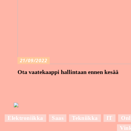
21/09/2022
Ota vaatekaappi hallintaan ennen kesää
Elektroniikka
Saas
Tekniikka
IT
Onl
Vin