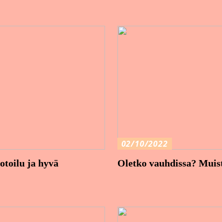
02/10/2022
toilu ja hyvä
Oletko vauhdissa? Muista