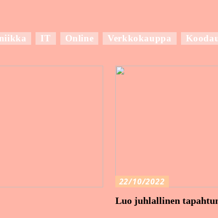
niikka
IT
Online
Verkkokauppa
Kooda
22/10/2022
Luo juhlallinen tapaht