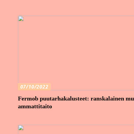
07/10/2022
Fermob puutarhakalusteet: ranskalainen muo
ammattitaito