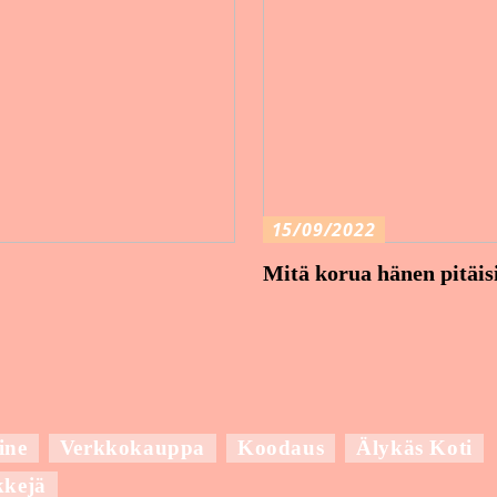
15/09/2022
Mitä korua hänen pitäis
ine
Verkkokauppa
Koodaus
Älykäs Koti
kkejä