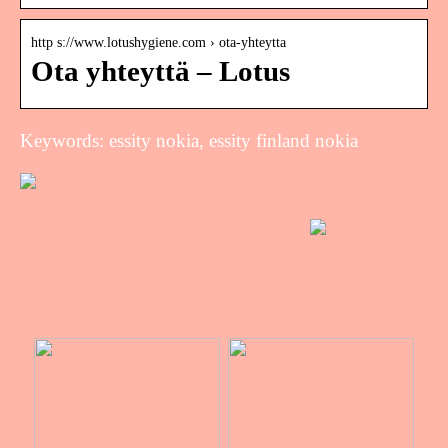
http s://www.lotushygiene.com › ota-yhteytta
Ota yhteyttä – Lotus
Keywords: essity nokia, essity finland nokia