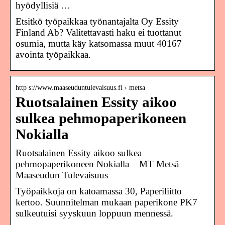
hyödyllisiä …
Etsitkö työpaikkaa työnantajalta Oy Essity
Finland Ab? Valitettavasti haku ei tuottanut
osumia, mutta käy katsomassa muut 40167
avointa työpaikkaa.
http s://www.maaseuduntulevaisuus.fi › metsa
Ruotsalainen Essity aikoo
sulkea pehmopaperikoneen
Nokialla
Ruotsalainen Essity aikoo sulkea
pehmopaperikoneen Nokialla – MT Metsä –
Maaseudun Tulevaisuus
Työpaikkoja on katoamassa 30, Paperiliitto
kertoo. Suunnitelman mukaan paperikone PK7
sulkeutuisi syyskuun loppuun mennessä.