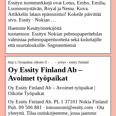
Essityn tuotemerkkejä ovat Lotus, Embo, Emilia,
Luonnonystävän, Royal ja Nessu. Kuva.
Artikkelin lataus epäonnistui! Kokeile päivittää
sivu. Essity · Nokian …
Haemme Kesätyöntekijöitä
tuotantoon Essityn Nokian pehmopaperitehdas
valmistaa pehmopaperituotteita sekä kuluttajille
että suurtalouksille. Segmenttiensä
http s://tyopaikat.oikotie.fi › … › yritys › essity finland
Oy Essity Finland Ab –
Avoimet työpaikat
Oy Essity Finland Ab – Avoimet työpaikat |
Oikotie Työpaikat
Oy Essity Finland Ab. PL 1 37101 Nokia Finland
Puh. 09 506 881 · lotussuomi@essity.com · Ota
yhteyttä. Tilaa uutiskirjeemme, jossa jaamme