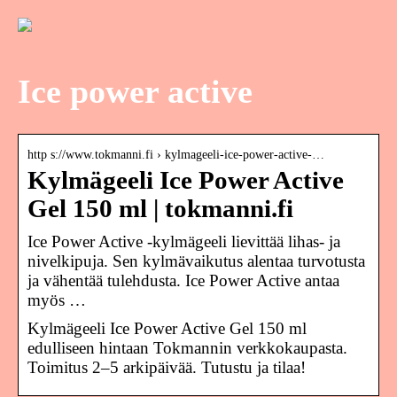
Ice power active
http s://www.tokmanni.fi › kylmageeli-ice-power-active-…
Kylmägeeli Ice Power Active
Gel 150 ml | tokmanni.fi
Ice Power Active -kylmägeeli lievittää lihas- ja
nivelkipuja. Sen kylmävaikutus alentaa turvotusta
ja vähentää tulehdusta. Ice Power Active antaa
myös …
Kylmägeeli Ice Power Active Gel 150 ml
edulliseen hintaan Tokmannin verkkokaupasta.
Toimitus 2–5 arkipäivää. Tutustu ja tilaa!