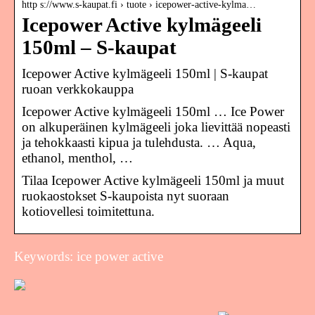
http s://www.s-kaupat.fi › tuote › icepower-active-kylma…
Icepower Active kylmägeeli
150ml – S-kaupat
Icepower Active kylmägeeli 150ml | S-kaupat
ruoan verkkokauppa
Icepower Active kylmägeeli 150ml … Ice Power
on alkuperäinen kylmägeeli joka lievittää nopeasti
ja tehokkaasti kipua ja tulehdusta. … Aqua,
ethanol, menthol, …
Tilaa Icepower Active kylmägeeli 150ml ja muut
ruokaostokset S-kaupoista nyt suoraan
kotiovellesi toimitettuna.
Keywords: ice power active