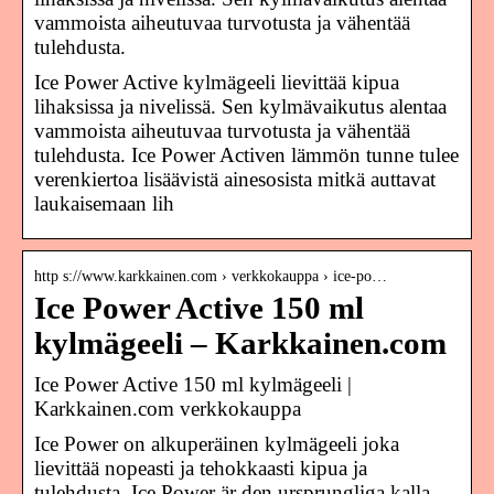
vammoista aiheutuvaa turvotusta ja vähentää
tulehdusta.
Ice Power Active kylmägeeli lievittää kipua
lihaksissa ja nivelissä. Sen kylmävaikutus alentaa
vammoista aiheutuvaa turvotusta ja vähentää
tulehdusta. Ice Power Activen lämmön tunne tulee
verenkiertoa lisäävistä ainesosista mitkä auttavat
laukaisemaan lih
http s://www.karkkainen.com › verkkokauppa › ice-po…
Ice Power Active 150 ml
kylmägeeli – Karkkainen.com
Ice Power Active 150 ml kylmägeeli |
Karkkainen.com verkkokauppa
Ice Power on alkuperäinen kylmägeeli joka
lievittää nopeasti ja tehokkaasti kipua ja
tulehdusta. Ice Power är den ursprungliga kalla