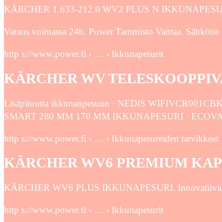
KÄRCHER 1.633-212.0 WV2 PLUS N IKKUNAPESURI
Varaus voimassa 24h. Power Tammisto Vantaa. Sähkötie 
http s://www.power.fi › … › Ikkunapesurit
KÄRCHER WV TELESKOOPPIVAR
Lisäpituutta ikkunanpesuun · NEDIS WIFIVCR0
SMART 280 MM 170 MM IKKUNAPESURI · ECOV
http s://www.power.fi › … › Ikkunapesureiden tarvikkeet
KÄRCHER WV6 PREMIUM KAPEA
KÄRCHER WV6 PLUS IKKUNAPESURI. Innovatiivinen imu
http s://www.power.fi › … › Ikkunapesurit