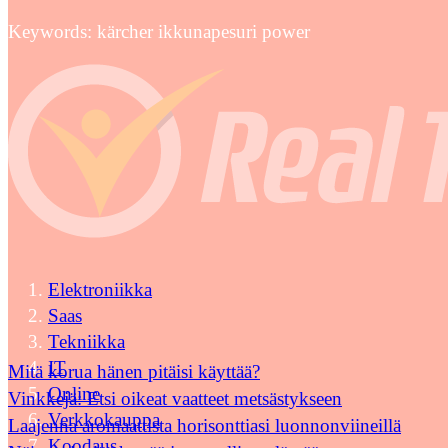
Keywords: kärcher ikkunapesuri power
Elektroniikka
Saas
Tekniikka
IT
Mitä korua hänen pitäisi käyttää?
Online
Vinkkejä: Etsi oikeat vaatteet metsästykseen
Verkkokauppa
Laajenna aromaattista horisonttiasi luonnonviineillä
Koodaus