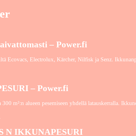
er
aivattomasti – Power.fi
tä Ecovacs, Electrolux, Kärcher, Nilfisk ja Senz. Ikkunanp
URI – Power.fi
a 300 m²:n alueen pesemiseen yhdellä latauskerralla. Ikkun
…
US N IKKUNAPESURI