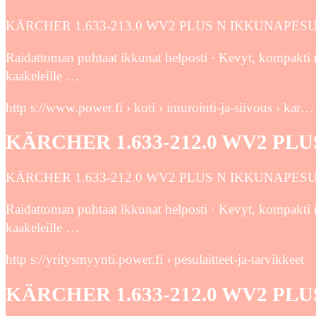
KÄRCHER 1.633-213.0 WV2 PLUS N IKKUNAPESURI
Raidattoman puhtaat ikkunat helposti · Kevyt, kompakti m
kaakeleille …
http s://www.power.fi › koti › imurointi-ja-siivous › kar…
KÄRCHER 1.633-212.0 WV2 PL
KÄRCHER 1.633-212.0 WV2 PLUS N IKKUNAPESURI
Raidattoman puhtaat ikkunat helposti · Kevyt, kompakti m
kaakeleille …
http s://yritysmyynti.power.fi › pesulaitteet-ja-tarvikkeet
KÄRCHER 1.633-212.0 WV2 PL