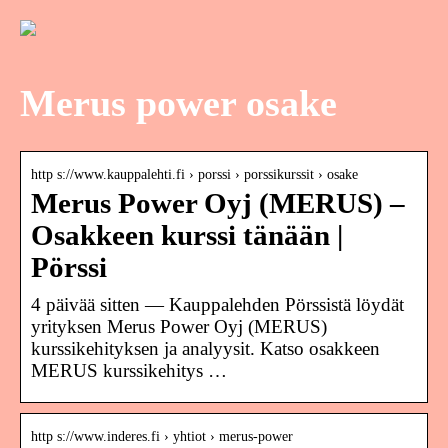
Merus power osake
http s://www.kauppalehti.fi › porssi › porssikurssit › osake
Merus Power Oyj (MERUS) –
Osakkeen kurssi tänään |
Pörssi
4 päivää sitten — Kauppalehden Pörssistä löydät
yrityksen Merus Power Oyj (MERUS)
kurssikehityksen ja analyysit. Katso osakkeen
MERUS kurssikehitys …
http s://www.inderes.fi › yhtiot › merus-power