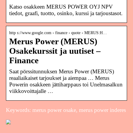
Katso osakkeen MERUS POWER OYJ NPV
tiedot, graafi, tuotto, osinko, kurssi ja tarjoustasot.
http s://www.google.com › finance › quote › MERUS:H…
Merus Power (MERUS)
Osakekurssit ja uutiset –
Finance
Saat pörssitunnuksen Merus Power (MERUS)
reaaliaikaiset tarjoukset ja aiempaa … Merus
Powerin osakkeen jättiharppaus toi Unelmasalkun
viikkovoittajalle …
Keywords: merus power osake, merus power inderes