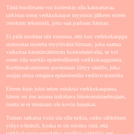
Tästä huolimatta voi kuitenkin olla kannattavaa
tarkistaa useat verkkokaupat myynnin jälkeen ennen
ostoksen tekemistä, jotta saat parhaan hinnan.
Ei pidä unohtaa sitä tosiasiaa, että kun verkkokauppa
mainostaa tuotetta myytävänä hintaan, joka saattaa
vaikuttaa käsittämättömän houkuttelevalta, se voi
usein olla merkki epärehellisestä verkkokauppiasta.
Korttimaksamiseen puolestaan liittyy säädös, joka
suojaa sinua ostajana epäautentilta verkkovarastolta.
Ennen kuin joku tekee ostoksia verkkokaupassa,
hänen on itse asiassa tutkittava liiketoimintaehtojaan,
mutta se ei toisinaan ole kovin hauskaa.
Toinen ratkaisu voisi siis olla tutkia, onko sähköinen
yritys e-brändi, koska se on osoitus siitä, että
verkkokauppa noudattaa virallisia sääntöjä, sen