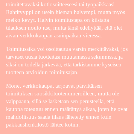
toimitettavaksi kotiosoitteeseesi tai työpaikkaasi.
Rahtityyppi on usein hieman halvempi, mutta myös
melko kevyt. Halvin toimitustapa on kiistatta
tilauksen nouto itse, mutta tämä edellyttää, että olet
aivan verkkokaupan asuinpaikan vieressä.
Toimitusaika voi osoittautua varsin merkittäväksi, jos
tarvitset uusia tuotteitasi muutamassa sekunnissa, ja
siksi on todella järkevää, että tarkistamme kyseisen
tuotteen arvioidun toimitusajan.
Monet verkkokaupat tarjoavat päivittäisen
toimituksen suosikkituotenumeroilleen, mutta ole
valppaana, sillä se lasketaan sen perusteella, että
kauppa toteutuu ennen määrättyä aikaa, joten he ovat
mahdollisuus saada tilaus lähetetty ennen kuin
pakkaushenkilöstö lähtee kotiin.