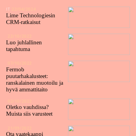
IT
22/04/2024
Lime Technologiesin
CRM-ratkaisut
22/10/2022
Luo juhlallinen
tapahtuma
07/10/2022
Fermob
puutarhakalusteet:
ranskalainen muotoilu ja
hyvä ammattitaito
02/10/2022
Oletko vauhdissa?
Muista siis varusteet
21/09/2022
Ota vaatekaappi