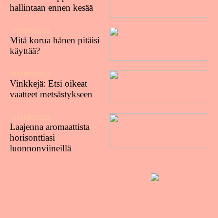
hallintaan ennen kesää
15/09/2022
Mitä korua hänen pitäisi
käyttää?
01/09/2022
Vinkkejä: Etsi oikeat
vaatteet metsästykseen
21/08/2022
Laajenna aromaattista
horisonttiasi
luonnonviineillä