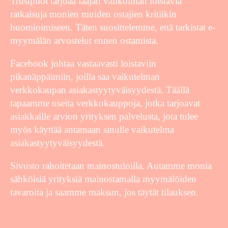
Trustpilot tarjoaa laajan valikoiman loistavia
ratkaisuja monien muiden ostajien kritiikin
huomioimiseen. Täten suosittelemme, että tarkistat e-
myymälän arvostelut ennen ostamista.
Facebook johtaa vastaavasti loistaviin
pikanäppäimiin, joilla saa vaikutelman
verkkokaupan asiakastyytyväisyydestä. Täällä
tapaamme useita verkkokauppoja, jotka tarjoavat
asiakkaille arvion yrityksen palvelusta, jota tulee
myös käyttää antamaan sinulle vaikutelma
asiakastyytyväisyydestä.
Sivusto rahoitetaan mainostuloilla. Autamme monia
sähköisiä yrityksiä mainostamalla myymälöiden
tavaroita ja saamme maksun, jos täytät tilauksen.