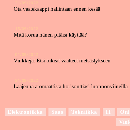
21/09/2022
Ota vaatekaappi hallintaan ennen kesää
15/09/2022
Mitä korua hänen pitäisi käyttää?
01/09/2022
Vinkkejä: Etsi oikeat vaatteet metsästykseen
21/08/2022
Laajenna aromaattista horisonttiasi luonnonviineillä
Elektroniikka
Saas
Tekniikka
IT
Onl
Vin