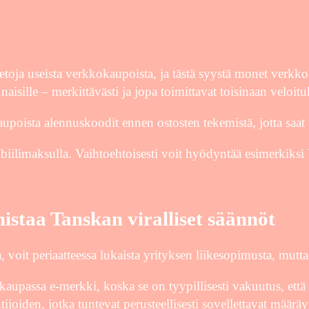
ietoja useista verkkokaupoista, ja tästä syystä monet verkko
aisille – merkittävästi ja jopa toimittavat toisinaan veloitu
okaupoista alennuskoodit ennen ostosten tekemistä, jotta sa
biilimaksulla. Vaihtoehtoisesti voit hyödyntää esimerkiksi
staa Tanskan viralliset säännöt
voit periaatteessa lukaista yrityksen liikesopimusta, mutta
kaupassa e-merkki, koska se on tyypillisesti vakuutus, ett
tijoiden, jotka tuntevat perusteellisesti sovellettavat määrä