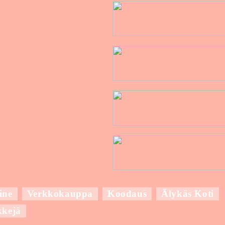
ine
Verkkokauppa
Koodaus
Älykäs Koti
kkejä