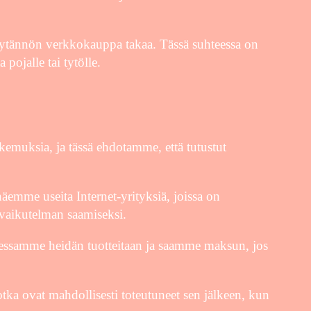
skäytännön verkkokauppa takaa. Tässä suhteessa on
 pojalle tai tytölle.
okemuksia, ja tässä ehdotamme, että tutustut
näemme useita Internet-yrityksiä, joissa on
n vaikutelman saamiseksi.
essamme heidän tuotteitaan ja saamme maksun, jos
jotka ovat mahdollisesti toteutuneet sen jälkeen, kun