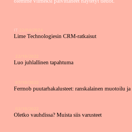
olemme viimeksi päivittäneet näytetyt tiedot.
IT
22/04/2024
Lime Technologiesin CRM-ratkaisut
22/10/2022
Luo juhlallinen tapahtuma
07/10/2022
Fermob puutarhakalusteet: ranskalainen muotoilu ja
02/10/2022
Oletko vauhdissa? Muista siis varusteet