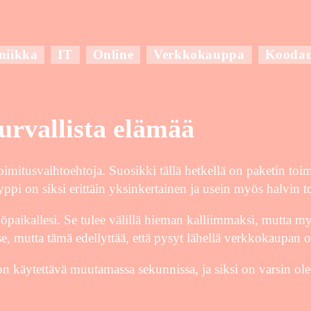
niikka
IT
Online
Verkkokauppa
Kooda
turvallista elämää
oimitusvaihtoehtoja. Suosikki tällä hetkellä on paketin toi
ppi on siksi erittäin yksinkertainen ja usein myös halvin t
työpaikallesi. Se tulee välillä hieman kalliimmaksi, mutta my
e, mutta tämä edellyttää, että pysyt lähellä verkkokaupan os
 on käytettävä muutamassa sekunnissa, ja siksi on varsin olee