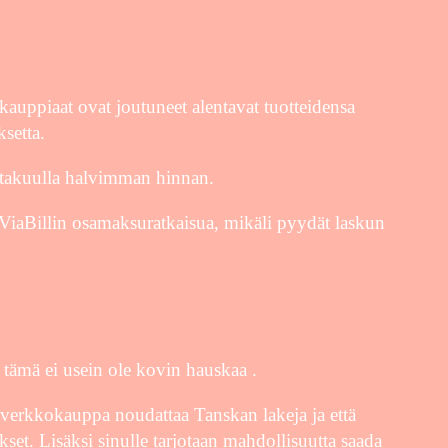
kauppiaat ovat joutuneet alentavat tuotteidensa
ksetta.
at takuulla halvimman hinnan.
 ViaBillin osamaksuratkaisua, mikäli pyydät laskun
 tämä ei usein ole kovin hauskaa .
ä verkkokauppa noudattaa Tanskan lakeja ja että
ykset. Lisäksi sinulle tarjotaan mahdollisuutta saada