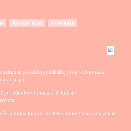
us
Älykäs Koti
Vinkkejä
mittaminen pakettimyymälään, josta voit noutaa
oimitustapa.
ös erittäin kivuttomaksi. Edullisin
oitetta.
llista tutkia kunkin tuotteen arvioitua toimitusaikaa.