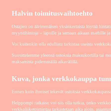
Halvin toimitusvaihtoehto
Ostajien on äärimmäisen yksinkertaista löytää hintat
myyntihintoja – lapsille ja samaan aikaan miehille ja n
Voi kuitenkin olla edullista tarkistaa useista verkk
Suosittelemme yleensä ostoksia maksukortilla tai mo
maksamista pidemmällä aikavälillä.
Kuva, jonka verkkokauppa tunni
Ennen kuin ihmiset tekevät ostoksia verkkokaupassa, 
Helppompi ratkaisu voi siis olla tutkia, onko verkko
verkkoliiketoimintaa tarkastetaan aika ajoin. asiantun