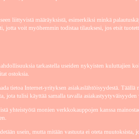
ukseen liittyvistä määräyksistä, esimerkiksi minkä palautu
, jotta voit myöhemmin todistaa tilauksesi, jos etsit tuotetta
 mahdollisuuksia tarkastella useiden nykyisten kuluttajien k
at ostoksia.
aada tietoa Internet-yrityksen asiakaslähtöisyydestä. Täällä 
ta, jota tulisi käyttää samalla tavalla asiakastyytyväisyyde
vistä yhteistyötä monien verkkokauppojen kanssa mainosta
en.
pidetään usein, mutta mitään vastuuta ei oteta muutoksista, 