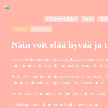
Elektroniikka
Saas
Tek
08/08/2022
Uncategorized
Näin voit elää hyvää ja 
Useat verkkokaupat tarjoavat nykyään kaikenlaisia t
uudet tuotteet, kun sinulla on mahdollisuus. Rahtityy
Voit myös harkita toimituksen tilaamista kotiisi tai 
toimitusvaihtoehto on epäilemättä tilauksen nouto its
Toimituskyky on tietysti erittäin tärkeä, kun tavarat
lähetetään ennen kuin työntekijät lähtevät kotiin.