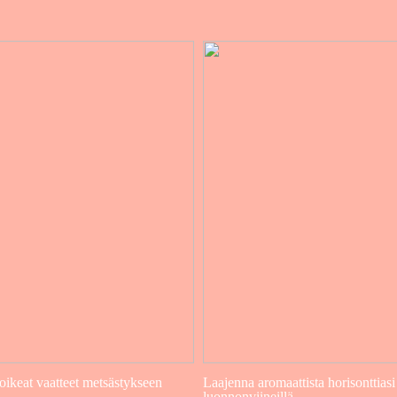
 oikeat vaatteet metsästykseen
Laajenna aromaattista horisonttiasi
luonnonviineillä