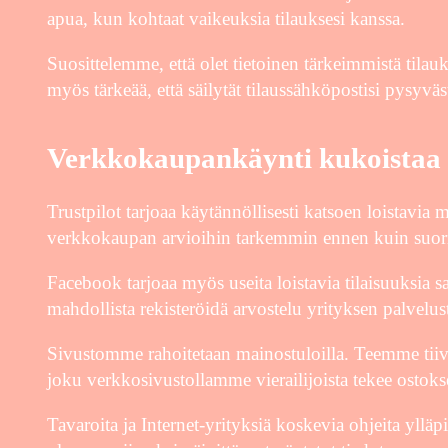
apua, kun kohtaat vaikeuksia tilauksesi kanssa.
Suosittelemme, että olet tietoinen tärkeimmistä tila
myös tärkeää, että säilytät tilaussähköpostisi pysyvästi
Verkkokaupankäynti kukoistaa
Trustpilot tarjoaa käytännöllisesti katsoen loistavia
verkkokaupan arvioihin tarkemmin ennen kuin suorit
Facebook tarjoaa myös useita loistavia tilaisuuksia s
mahdollista rekisteröidä arvostelu yrityksen palvelus
Sivustomme rahoitetaan mainostuloilla. Teemme tii
joku verkkosivustollamme vierailijoista tekee ostoks
Tavaroita ja Internet-yrityksiä koskevia ohjeita yllä