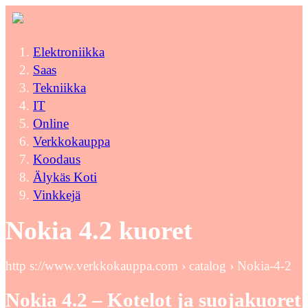
Elektroniikka
Saas
Tekniikka
IT
Online
Verkkokauppa
Koodaus
Älykäs Koti
Vinkkejä
Nokia 4.2 kuoret
http s://www.verkkokauppa.com › catalog › Nokia-4-2
Nokia 4.2 – Kotelot ja suojakuoret