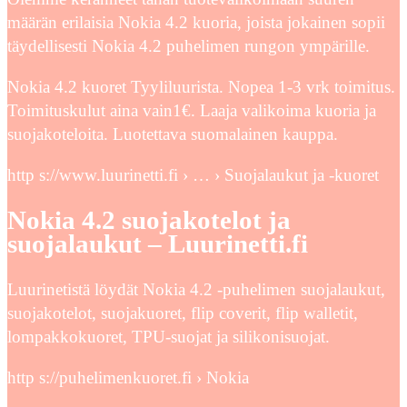
määrän erilaisia Nokia 4.2 kuoria, joista jokainen sopii
täydellisesti Nokia 4.2 puhelimen rungon ympärille.
Nokia 4.2 kuoret Tyyliluurista. Nopea 1-3 vrk toimitus.
Toimituskulut aina vain1€. Laaja valikoima kuoria ja
suojakoteloita. Luotettava suomalainen kauppa.
http s://www.luurinetti.fi › … › Suojalaukut ja -kuoret
Nokia 4.2 suojakotelot ja
suojalaukut – Luurinetti.fi
Luurinetistä löydät Nokia 4.2 -puhelimen suojalaukut,
suojakotelot, suojakuoret, flip coverit, flip walletit,
lompakkokuoret, TPU-suojat ja silikonisuojat.
http s://puhelimenkuoret.fi › Nokia