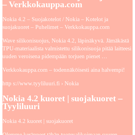
– Verkkokauppa.com
Nokia 4.2 – Suojakotelot / Nokia – Kotelot ja
suojakuoret – Puhelimet – Verkkokauppa.com
Wave silikonisuojus, Nokia 4.2, läpinäkyvä. Jämäkästä
TPU-materiaalista valmistettu silikonisuoja pitää laitteesi
uuden veroisena pidempään torjuen pienet …
Verkkokauppa.com – todennäköisesti aina halvempi!
http s://www.tyyliluuri.fi › Nokia
Nokia 4.2 kuoret | suojakuoret –
Tyyliluuri
Nokia 4.2 kuoret | suojakuoret
Olemme keränneet tähän tuotevalikoimaan suuren