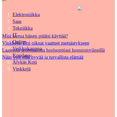
Elektroniikka
Saas
Tekniikka
IT
Mitä korua hänen pitäisi käyttää?
Online
Vinkkejä: Etsi oikeat vaatteet metsästykseen
Verkkokauppa
Laajenna aromaattista horisonttiasi luonnonviineillä
Koodaus
Näin voit elää hyvää ja turvallista elämää
Älykäs Koti
Vinkkejä