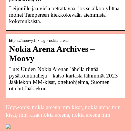
Leijonille jää vielä petrattavaa, jos se aikoo ylittää
monet Tampereen kiekkokevään aiemmista
kokemuksista.
http s://moovy.fi › tag › nokia-arena
Nokia Arena Archives –
Moovy
Lue: Uuden Nokia Arenan lähellä riittää
pysäköintihalleja – katso kartasta lähimmät 2023
Jääkiekon MM-kisat, otteluohjelma, Suomen
ottelut Jääkiekon …
Keywords: nokia areena mm kisat, nokia arena mm
kisat, mm kisat nokia areena, nokia areena mm