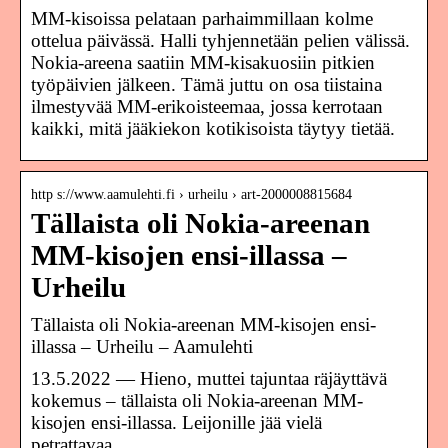
MM-kisoissa pelataan parhaimmillaan kolme
ottelua päivässä. Halli tyhjennetään pelien välissä.
Nokia-areena saatiin MM-kisakuosiin pitkien
työpäivien jälkeen. Tämä juttu on osa tiistaina
ilmestyvää MM-erikoisteemaa, jossa kerrotaan
kaikki, mitä jääkiekon kotikisoista täytyy tietää.
http s://www.aamulehti.fi › urheilu › art-2000008815684
Tällaista oli Nokia-areenan
MM-kisojen ensi-illassa –
Urheilu
Tällaista oli Nokia-areenan MM-kisojen ensi-
illassa – Urheilu – Aamulehti
13.5.2022 — Hieno, muttei tajuntaa räjäyttävä
kokemus – tällaista oli Nokia-areenan MM-
kisojen ensi-illassa. Leijonille jää vielä
petrattavaa, …