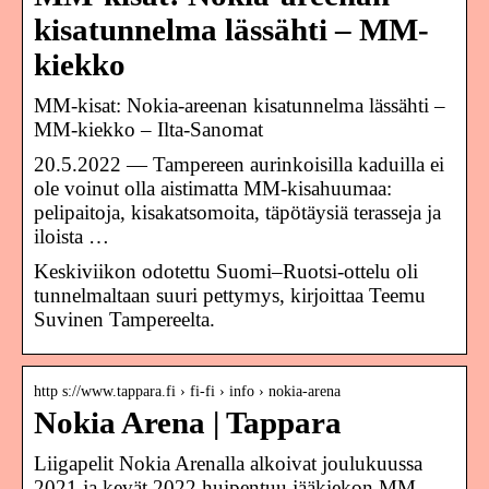
kisatunnelma lässähti – MM-
kiekko
MM-kisat: Nokia-areenan kisatunnelma lässähti –
MM-kiekko – Ilta-Sanomat
20.5.2022 — Tampereen aurinkoisilla kaduilla ei
ole voinut olla aistimatta MM-kisahuumaa:
pelipaitoja, kisakatsomoita, täpötäysiä terasseja ja
iloista …
Keskiviikon odotettu Suomi–Ruotsi-ottelu oli
tunnelmaltaan suuri pettymys, kirjoittaa Teemu
Suvinen Tampereelta.
http s://www.tappara.fi › fi-fi › info › nokia-arena
Nokia Arena | Tappara
Liigapelit Nokia Arenalla alkoivat joulukuussa
2021 ja kevät 2022 huipentuu jääkiekon MM-