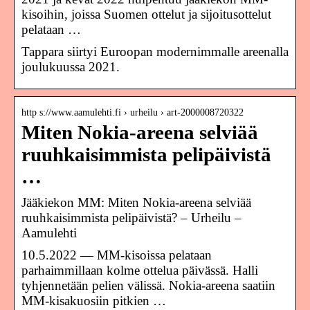
kisoihin, joissa Suomen ottelut ja sijoitusottelut
pelataan …
Tappara siirtyi Euroopan modernimmalle areenalla
joulukuussa 2021.
http s://www.aamulehti.fi › urheilu › art-2000008720322
Miten Nokia-areena selviää
ruuhkaisimmista pelipäivistä
…
Jääkiekon MM: Miten Nokia-areena selviää
ruuhkaisimmista pelipäivistä? – Urheilu –
Aamulehti
10.5.2022 — MM-kisoissa pelataan
parhaimmillaan kolme ottelua päivässä. Halli
tyhjennetään pelien välissä. Nokia-areena saatiin
MM-kisakuosiin pitkien …