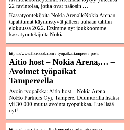
22 ravintolaa, jotka ovat pääosin …
Kassatyöntekijöitä Nokia ArenalleNokia Arenan
tapahtumat käynnistyvät jälleen tiuhaan tahtiin
elokuussa 2022. Etsimme nyt joukkoomme
kassatyöntekijöitä Nokia
http s://www.facebook.com › tyopaikat.tampere › posts
Aitio host – Nokia Arena,… –
Avoimet työpaikat
Tampereella
Avoin työpaikka: Aitio host – Nokia Arena –
NoHo Partners Oyj, Tampere. Duunitorilla lisäksi
yli 30 000 muuta avointa työpaikkaa. Lue lisää
nyt!
http s://www.rtkpalvelu.fi › kampanja › rekry-pirkanmaa