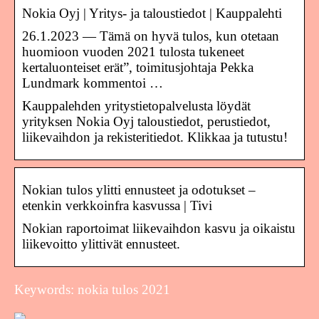
Nokia Oyj | Yritys- ja taloustiedot | Kauppalehti
26.1.2023 — Tämä on hyvä tulos, kun otetaan
huomioon vuoden 2021 tulosta tukeneet
kertaluonteiset erät”, toimitusjohtaja Pekka
Lundmark kommentoi …
Kauppalehden yritystietopalvelusta löydät
yrityksen Nokia Oyj taloustiedot, perustiedot,
liikevaihdon ja rekisteritiedot. Klikkaa ja tutustu!
Nokian tulos ylitti ennusteet ja odotukset –
etenkin verkkoinfra kasvussa | Tivi
Nokian raportoimat liikevaihdon kasvu ja oikaistu
liikevoitto ylittivät ennusteet.
Keywords: nokia tulos 2021