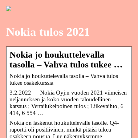
Nokia tulos 2021
Nokia jo houkuttelevalla
tasolla – Vahva tulos tukee …
Nokia jo houkuttelevalla tasolla – Vahva tulos
tukee osakekurssia
3.2.2022 — Nokia Oyj:n vuoden 2021 viimeisen
neljänneksen ja koko vuoden taloudellinen
katsaus ; Vertailukelpoinen tulos ; Liikevaihto, 6
414, 6 554 …
Nokia on laskenut houkuttelevalle tasolle. Q4-
raportti oli positiivinen, minkä pitäisi tukea
osakkeen nousua. Lue näkemyksemme