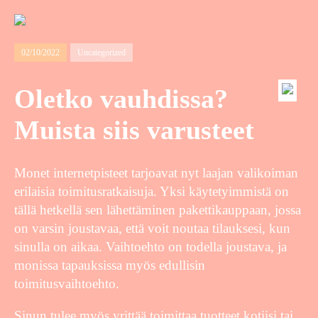
02/10/2022
Uncategorized
Oletko vauhdissa?
Muista siis varusteet
Monet internetpisteet tarjoavat nyt laajan valikoiman
erilaisia toimitusratkaisuja. Yksi käytetyimmistä on
tällä hetkellä sen lähettäminen pakettikauppaan, jossa
on varsin joustavaa, että voit noutaa tilauksesi, kun
sinulla on aikaa. Vaihtoehto on todella joustava, ja
monissa tapauksissa myös edullisin
toimitusvaihtoehto.
Sinun tulee myös yrittää toimittaa tuotteet kotiisi tai