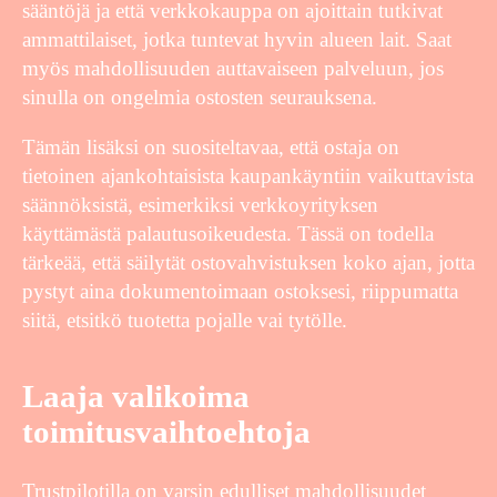
sääntöjä ja että verkkokauppa on ajoittain tutkivat
ammattilaiset, jotka tuntevat hyvin alueen lait. Saat
myös mahdollisuuden auttavaiseen palveluun, jos
sinulla on ongelmia ostosten seurauksena.
Tämän lisäksi on suositeltavaa, että ostaja on
tietoinen ajankohtaisista kaupankäyntiin vaikuttavista
säännöksistä, esimerkiksi verkkoyrityksen
käyttämästä palautusoikeudesta. Tässä on todella
tärkeää, että säilytät ostovahvistuksen koko ajan, jotta
pystyt aina dokumentoimaan ostoksesi, riippumatta
siitä, etsitkö tuotetta pojalle vai tytölle.
Laaja valikoima
toimitusvaihtoehtoja
Trustpilotilla on varsin edulliset mahdollisuudet