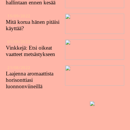
hallintaan ennen kesää
15/09/2022
Mitä korua hänen pitäisi
käyttää?
01/09/2022
Vinkkejä: Etsi oikeat
vaatteet metsästykseen
21/08/2022
Laajenna aromaattista
horisonttiasi
luonnonviineillä