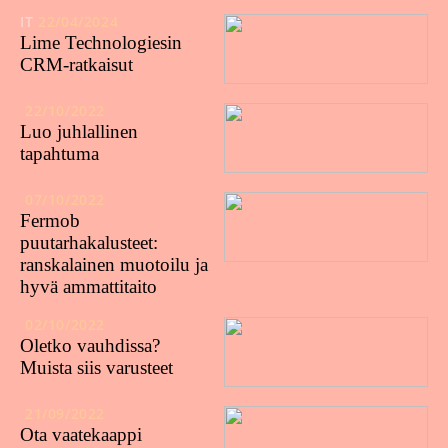
IT
22/04/2024
Lime Technologiesin
CRM-ratkaisut
22/10/2022
Luo juhlallinen
tapahtuma
07/10/2022
Fermob
puutarhakalusteet:
ranskalainen muotoilu ja
hyvä ammattitaito
02/10/2022
Oletko vauhdissa?
Muista siis varusteet
21/09/2022
Ota vaatekaappi