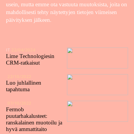
usein, mutta emme ota vastuuta muutoksista, joita on
mahdollisesti tehty näytettyjen tietojen viimeisen
päivityksen jälkeen.
IT
22/04/2024
Lime Technologiesin
CRM-ratkaisut
22/10/2022
Luo juhlallinen
tapahtuma
07/10/2022
Fermob
puutarhakalusteet:
ranskalainen muotoilu ja
hyvä ammattitaito