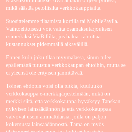
Maksukorttitilaukset ovat ainakin ohjeen piirissä,
mikä säästää petollisilta verkkokauppiailta.
Suosittelemme tilaamista kortilla tai MobilePaylla.
Vaihtoehtoisesti voit valita osamaksutarjouksen
esimerkiksi ViaBilliltä, jos haluat rahoittaa
kustannukset pidemmällä aikavälillä.
Ennen kuin joku tilaa myymälässä, sinun tulee
epäilemättä tutustua verkkokaupan ehtoihin, mutta se
ei yleensä ole erityisen jännittävää.
Toinen ehdotus voisi olla tutkia, kuuluuko
verkkokauppa e-merkkijärjestelmään, mikä on
merkki siitä, että verkkokauppa hyväksyy Tanskan
nykyisen lainsäädännön ja että verkkokauppaa
valvovat usein ammattilaisia, joilla on paljon
kokemusta lainsäädännöstä. Tämä on myös
tilaisuutesi saada apua, jos kohtaat haasteita