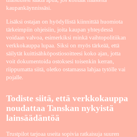
kaupankäynnissäsi.
Lisäksi ostajan on hyödyllistä kiinnittää huomiota
tärkeimpiin ohjeisiin, joita kaupan yhteydessä
voidaan valvoa, esimerkiksi minkä vaihtopolitiikan
verkkokauppa lupaa. Siksi on myös tärkeää, että
säilytät kuittisähköpostiosoitteesi koko ajan, jotta
voit dokumentoida ostoksesi toisenkin kerran,
riippumatta siitä, oletko ostamassa lahjaa tytölle vai
pojalle.
Todiste siitä, että verkkokauppa
noudattaa Tanskan nykyistä
lainsäädäntöä
Trustpilot tarjoaa useita sopivia ratkaisuja suuren