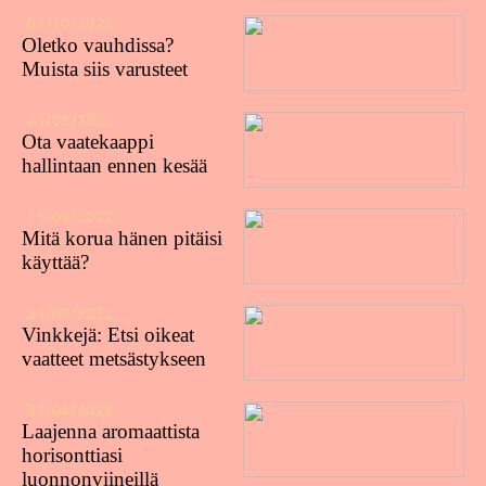
02/10/2022
Oletko vauhdissa?
Muista siis varusteet
21/09/2022
Ota vaatekaappi
hallintaan ennen kesää
15/09/2022
Mitä korua hänen pitäisi
käyttää?
01/09/2022
Vinkkejä: Etsi oikeat
vaatteet metsästykseen
21/08/2022
Laajenna aromaattista
horisonttiasi
luonnonviineillä