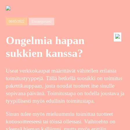
08/05/2022
Uncategorized
Ongelmia hapan
sukkien kanssa?
Useat verkkokaupat määrittävät vähitellen erilaisia
toimitustyyppejä. Tällä hetkellä suosikki on toimitus
pakettikauppaan, josta noudat tuotteet itse sinulle
sopivana päivänä. Toimitustapa on todella joustava ja
tyypillisesti myös edullisin toimitustapa.
Sinun tulee myös mieluummin toimittaa tuotteet
kotiosoitteeseesi tai töissä ollessasi. Vaihtoehto on
yleensä hieman kalliimpi, mutta myös erittäin