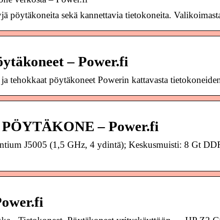
tyjä pöytäkoneita sekä kannettavia tietokoneita. Valikoima
öytäkoneet – Power.fi
 ja tehokkaat pöytäkoneet Powerin kattavasta tietokoneide
 PÖYTÄKONE – Power.fi
Pentium J5005 (1,5 GHz, 4 ydintä); Keskusmuisti: 8 Gt 
ower.fi