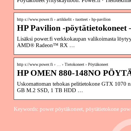
Pöytäkoneet yrityskäyttöön. Power.fi · Tietot
http s://www.power.fi › artikkelit › tuotteet › hp-pavilion
HP Pavilion -pöytätietokonee
Lisäksi power.fi verkkokaupan valikoimasta löyt
AMD® Radeon™ RX …
http s://www.power.fi › … › Tietokoneet › Pöytäkoneet
HP OMEN 880-148NO PÖYTÄK
Uskomattoman tehokas pelitietokone GTX 1070 n
GB M.2 SSD, 1 TB HDD …
Keywords: power pöytäkoneet, pöytätietokone pow