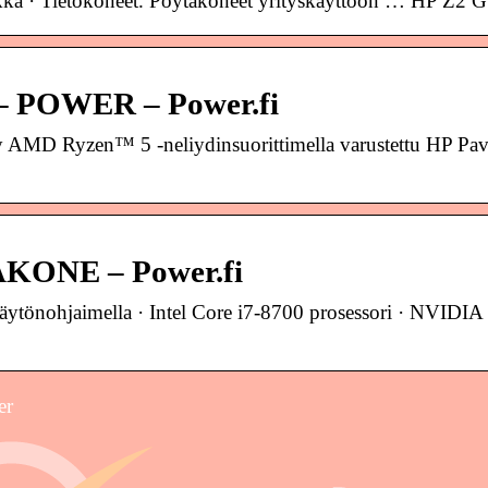
ekniikka · Tietokoneet. Pöytäkoneet yrityskäyttöön …
t – POWER – Power.fi
yy AMD Ryzen™ 5 -neliydinsuorittimella varustettu HP P
ONE – Power.fi
äytönohjaimella · Intel Core i7-8700 prosessori · NV
er