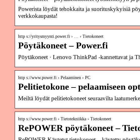
Powerista löydät tehokkaita ja suorituskykyisiä p
verkkokaupasta!
http s://yritysmyynti.power.fi › … › Tietokoneet
Pöytäkoneet – Power.fi
Pöytäkoneet · Lenovo ThinkPad -kannettavat ja Thi
http s://www.power.fi › Pelaaminen › PC
Pelitietokone – pelaamiseen op
Meiltä löydät pelitietokoneet seuraavilta laatumerk
http s://www.power.fi › Tietotekniikka › Tietokoneet
RePOWER pöytäkoneet – Tiet
RePOWER Käytetyt tietokoneet – käytetty pöytäko