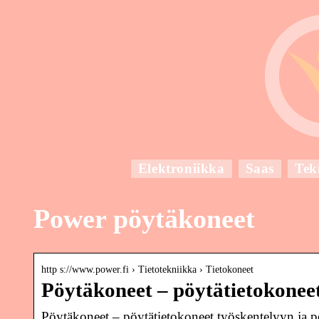
Elektroniikka
Saas
Tek
Power pöytäkoneet
http s://www.power.fi › Tietotekniikka › Tietokoneet
Pöytäkoneet – pöytätietokoneet
Pöytäkoneet – pöytätietokoneet työskentelyyn ja p