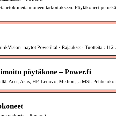
öytätietokoneita moneen tarkoitukseen. Pöytäkoneet perusk
nkVision -näytöt Powerilta! · Rajaukset · Tuotteita : 112
timoitu pöytäkone – Power.fi
eiltä: Acer, Asus, HP, Lenovo, Medion, ja MSI. Pelitietokon
okoneet
ne verkosta – Power.fi