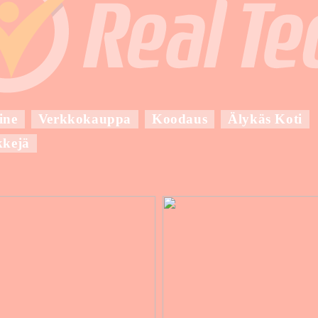
ine
Verkkokauppa
Koodaus
Älykäs Koti
kkejä