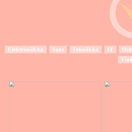
Elektroniikka
Saas
Tekniikka
IT
Onl
Vin