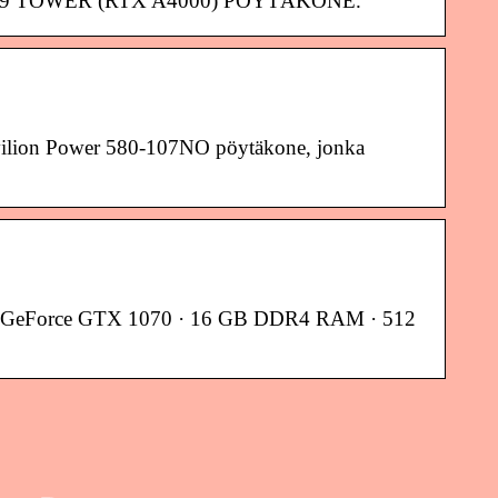
 HP Z2 G9 TOWER (RTX A4000) PÖYTÄKONE.
avilion Power 580-107NO pöytäkone, jonka
IDIA GeForce GTX 1070 · 16 GB DDR4 RAM · 512