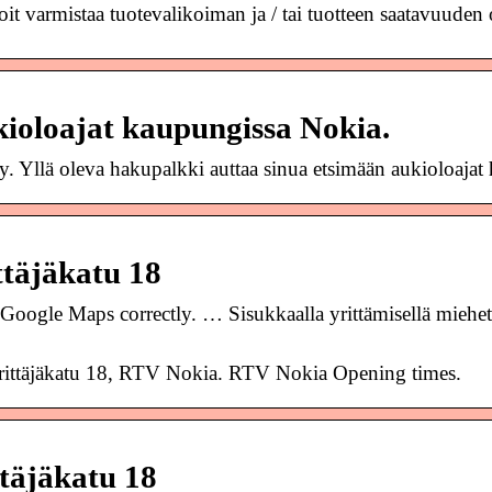
it varmistaa tuotevalikoiman ja / tai tuotteen saatavuuden 
oloajat kaupungissa Nokia.
y. Yllä oleva hakupalkki auttaa sinua etsimään aukioloajat 
täjäkatu 18
oogle Maps correctly. … Sisukkaalla yrittämisellä miehet
rittäjäkatu 18, RTV Nokia. RTV Nokia Opening times.
täjäkatu 18