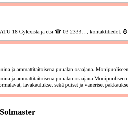
U 18 Cylexista ja etsi ☎ 03 2333…, kontaktitiedot, ⌚ a
nina ja ammattitaitoisena puualan osaajana. Monipuolis
nina ja ammattitaitoisena puualan osaajana.Monipuolisee
kuormalavat, lavakaulukset sekä puiset ja vaneriset pakkaukse
Solmaster