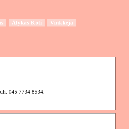
us
Älykäs Koti
Vinkkejä
Puh. 045 7734 8534.