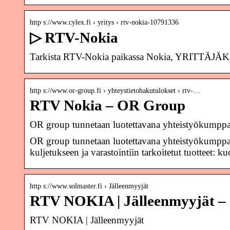
http s://www.cylex.fi › yritys › rtv-nokia-10791336
▷ RTV-Nokia
Tarkista RTV-Nokia paikassa Nokia, YRITTÄJÄKAT
http s://www.or-group.fi › yhteystietohakutulokset › rtv-…
RTV Nokia – OR Group
OR group tunnetaan luotettavana yhteistyökumppa
OR group tunnetaan luotettavana yhteistyökumppa
kuljetukseen ja varastointiin tarkoitetut tuotteet: 
http s://www.solmaster.fi › Jälleenmyyjät
RTV NOKIA | Jälleenmyyjät – 
RTV NOKIA | Jälleenmyyjät