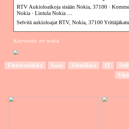
RTV Aukioloaikoja sisään Nokia, 37100 · Kom
Nokia · Lintula Nokia …
Selvitä aukioloajat RTV, Nokia, 37100 Yrittäjäk
Keywords: rtv nokia
Elektroniikka
Saas
Tekniikka
IT
Onl
Vin