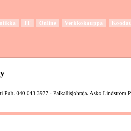
niikka
IT
Online
Verkkokauppa
Kooda
Oy
i Puh. 040 643 3977 · Paikallisjohtaja. Asko Lindström 