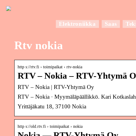
Elektroniikka
Saas
Tek
Rtv nokia
http s://rtv.fi › toimipaikat › rtv-nokia
RTV – Nokia – RTV-Yhtymä 
RTV – Nokia | RTV-Yhtymä Oy
RTV – Nokia · Myymäläpäällikkö. Kari Kotkaslaht
Yrittäjäkatu 18, 37100 Nokia
http s://old.rtv.fi › toimipaikat › nokia
Nokia — RTV-Yhtymä Oy