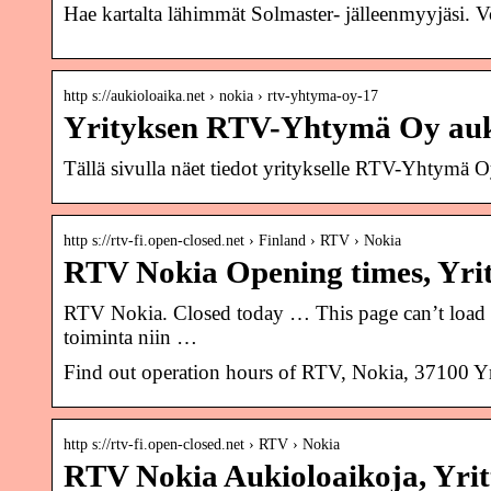
Hae kartalta lähimmät Solmaster- jälleenmyyjäsi. Vo
http s://aukioloaika.net › nokia › rtv-yhtyma-oy-17
Yrityksen RTV-Yhtymä Oy auki
Tällä sivulla näet tiedot yritykselle RTV-Yhtymä O
http s://rtv-fi.open-closed.net › Finland › RTV › Nokia
RTV Nokia Opening times, Yrit
RTV Nokia. Closed today … This page can’t load G
toiminta niin …
Find out operation hours of RTV, Nokia, 37100 Y
http s://rtv-fi.open-closed.net › RTV › Nokia
RTV Nokia Aukioloaikoja, Yrit