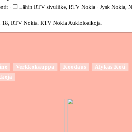
mentit · ❒ Lähin RTV sivuliike, RTV Nokia · Jysk No
atu 18, RTV Nokia. RTV Nokia Aukioloaikoja.
ine
Verkkokauppa
Koodaus
Älykäs Koti
kkejä