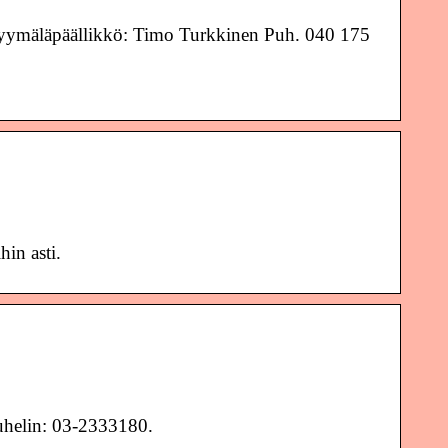
yymäläpäällikkö: Timo Turkkinen Puh. 040 175
hin asti.
elin: 03-2333180.