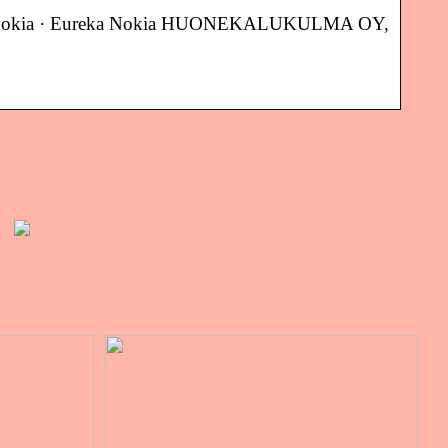
kia, Nokia · Eureka Nokia HUONEKALUKULMA OY,