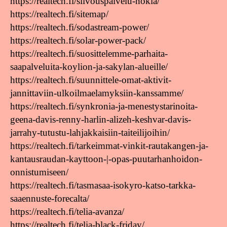
https://realtech.fi/siivouspalvelu-nokia/
https://realtech.fi/sitemap/
https://realtech.fi/sodastream-power/
https://realtech.fi/solar-power-pack/
https://realtech.fi/suosittelemme-parhaita-
saapalveluita-koylion-ja-sakylan-alueille/
https://realtech.fi/suunnittele-omat-aktivit-
jannittaviin-ulkoilmaelamyksiin-kanssamme/
https://realtech.fi/synkronia-ja-menestystarinoita-
geena-davis-renny-harlin-alizeh-keshvar-davis-
jarrahy-tutustu-lahjakkaisiin-taiteilijoihin/
https://realtech.fi/tarkeimmat-vinkit-rautakangen-ja-
kantausraudan-kayttoon-|-opas-puutarhanhoidon-
onnistumiseen/
https://realtech.fi/tasmasaa-isokyro-katso-tarkka-
saaennuste-forecalta/
https://realtech.fi/telia-avanza/
https://realtech.fi/telia-black-friday/