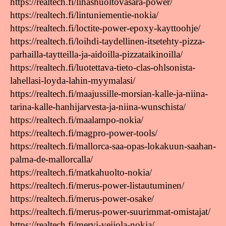
https://realtech.fi/lihashuoltovasara-power/
https://realtech.fi/lintuniementie-nokia/
https://realtech.fi/loctite-power-epoxy-kayttoohje/
https://realtech.fi/loihdi-taydellinen-itsetehty-pizza-
parhailla-taytteilla-ja-aidoilla-pizzataikinoilla/
https://realtech.fi/luotettava-tieto-clas-ohlsonista-
lahellasi-loyda-lahin-myymalasi/
https://realtech.fi/maajussille-morsian-kalle-ja-niina-
tarina-kalle-hanhijarvesta-ja-niina-wunschista/
https://realtech.fi/maalampo-nokia/
https://realtech.fi/magpro-power-tools/
https://realtech.fi/mallorca-saa-opas-lokakuun-saahan-
palma-de-mallorcalla/
https://realtech.fi/matkahuolto-nokia/
https://realtech.fi/merus-power-listautuminen/
https://realtech.fi/merus-power-osake/
https://realtech.fi/merus-power-suurimmat-omistajat/
https://realtech.fi/mervi-veijola-nokia/