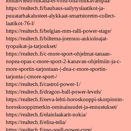
lomanvietto-rukalla-ei-voisi-olla-mukavampaa/
https://realtech.fi/bauhaus-sailytyslaatikot-ja-
puuatarhakalusteet-alykkaat-smartstoretm-collect-
laatikot-76-l/
https://realtech.fi/belgian-mm-ralli-power-stage/
https://realtech.fi/biltema-joensuu-aukioloajat-
tyopaikat-ja-tarjoukset/
https://realtech.fi/c-more-sport-ohjelmat-tanaan-
nopea-opas-c-more-sport-2-kanavan-ohjelmiin-ja-c-
more-sportin-tarjontaan-|-dna-c-more-sportin-
tarjonta-|-cmore-sport-/
https://realtech.fi/castrol-power-1/
https://realtech.fi/dragon-ball-power-levels/
https://realtech.fi/eeva-lehti-horoskooppi-skorpionin-
horoskooppimerkin-ominaisuudet-ja-ennustukset/
https://realtech.fi/elainlaakarit-nokia/
https://realtech.fi/elisa-telia/
https://realtech.fi/eso-spell-power-cure/