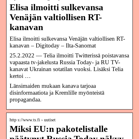
Elisa ilmoitti sulkevansa
Venäjän valtiollisen RT-
kanavan
Elisa ilmoitti sulkevansa Venäjän valtiollisen RT-
kanavan – Digitoday – Ilta-Sanomat
25.2.2022 — Telia ilmoitti Twitterissä poistavansa
vapaasta tv-jakelusta Russia Today- ja RU TV-
kanavat Ukrainan sotatilan vuoksi. Lisäksi Telia
kertoi …
Länsimaiden mukaan kanava tarjoaa
disinformaatiota ja Kremlille myönteistä
propagandaa.
http s://www.ts.fi › uutiset
Miksi EU:n pakotelistalle
päätynyt Russia Today näkyy