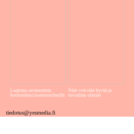
Laajenna aromaattista
Näin voit elää hyvää ja
horisonttiasi luonnonviineillä
turvallista elämää
tiedotus@yesmedia.fi