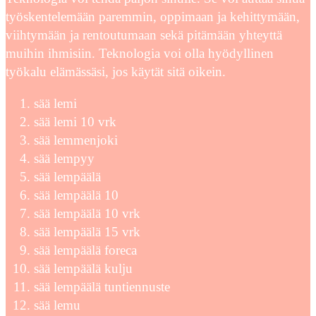
työskentelemään paremmin, oppimaan ja kehittymään,
viihtymään ja rentoutumaan sekä pitämään yhteyttä
muihin ihmisiin. Teknologia voi olla hyödyllinen
työkalu elämässäsi, jos käytät sitä oikein.
sää lemi
sää lemi 10 vrk
sää lemmenjoki
sää lempyy
sää lempäälä
sää lempäälä 10
sää lempäälä 10 vrk
sää lempäälä 15 vrk
sää lempäälä foreca
sää lempäälä kulju
sää lempäälä tuntiennuste
sää lemu