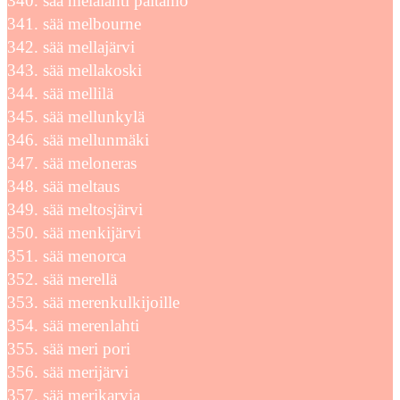
sää melalahti paltamo
sää melbourne
sää mellajärvi
sää mellakoski
sää mellilä
sää mellunkylä
sää mellunmäki
sää meloneras
sää meltaus
sää meltosjärvi
sää menkijärvi
sää menorca
sää merellä
sää merenkulkijoille
sää merenlahti
sää meri pori
sää merijärvi
sää merikarvia