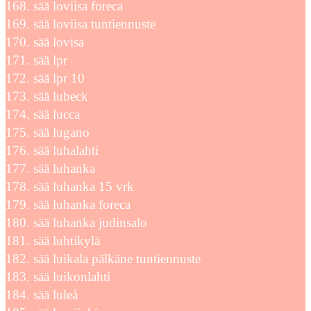
sää loviisa foreca
sää loviisa tuntiennuste
sää lovisa
sää lpr
sää lpr 10
sää lubeck
sää lucca
sää lugano
sää luhalahti
sää luhanka
sää luhanka 15 vrk
sää luhanka foreca
sää luhanka judinsalo
sää luhtikylä
sää luikala pälkäne tuntiennuste
sää luikonlahti
sää luleå