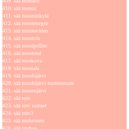
sää monaco
sää monni
sää monninkylä
sää montenegro
sää montevideo
sää montola
sää montpellier
sää montreal
sää moskova
sää mossala
sää mouhijärvi
sää mouhijärvi tuntiennuste
sää mourujärvi
sää mtv
sää mtv uutiset
sää mtv3
sää muhniemi
sää muhos