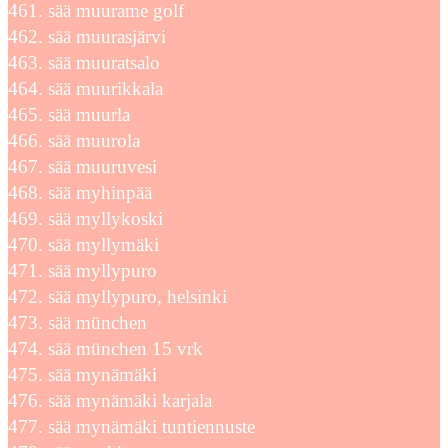
sää muurame golf
sää muurasjärvi
sää muuratsalo
sää muurikkala
sää muurla
sää muurola
sää muuruvesi
sää myhinpää
sää myllykoski
sää myllymäki
sää myllypuro
sää myllypuro, helsinki
sää münchen
sää münchen 15 vrk
sää mynämäki
sää mynämäki karjala
sää mynämäki tuntiennuste