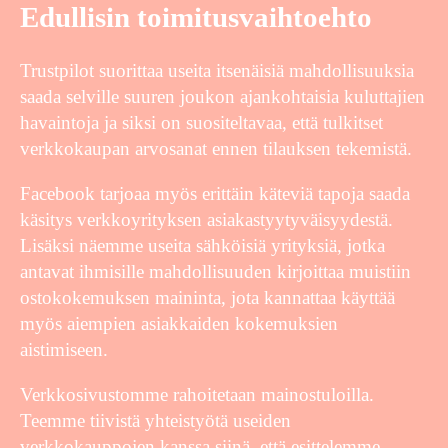
Edullisin toimitusvaihtoehto
Trustpilot suorittaa useita itsenäisiä mahdollisuuksia
saada selville suuren joukon ajankohtaisia kuluttajien
havaintoja ja siksi on suositeltavaa, että tulkitset
verkkokaupan arvosanat ennen tilauksen tekemistä.
Facebook tarjoaa myös erittäin käteviä tapoja saada
käsitys verkkoyrityksen asiakastyytyväisyydestä.
Lisäksi näemme useita sähköisiä yrityksiä, jotka
antavat ihmisille mahdollisuuden kirjoittaa muistiin
ostokokemuksen maininta, jota kannattaa käyttää
myös aiempien asiakkaiden kokemuksien
aistimiseen.
Verkkosivustomme rahoitetaan mainostuloilla.
Teemme tiivistä yhteistyötä useiden
verkkokauppojen kanssa siinä, että esittelemme