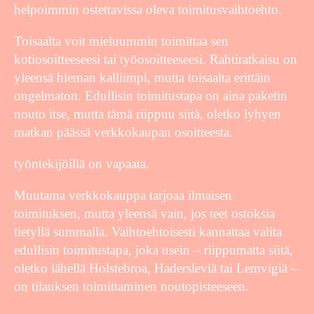
helpoimmin ostettavissa oleva toimitusvaihtoehto.
Toisaalta voit mieluummin toimittaa sen
kotiosoitteeseesi tai työosoitteeseesi. Rahtiratkaisu on
yleensä hieman kalliimpi, mutta toisaalta erittäin
ongelmaton. Edullisin toimitustapa on aina paketin
nouto itse, mutta tämä riippuu siitä, oletko lyhyen
matkan päässä verkkokaupan osoitteesta.
työntekijöillä on vapaata.
Muutama verkkokauppa tarjoaa ilmaisen
toimituksen, mutta yleensä vain, jos teet ostoksia
tietyllä summalla. Vaihtoehtoisesti kannattaa valita
edullisin toimitustapa, joka usein – riippumatta siitä,
oletko lähellä Holstebroa, Hadersleviä tai Lemvigiä –
on tilauksen toimittaminen noutopisteeseen.