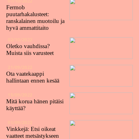
07/10/2022
Fermob
puutarhakalusteet:
ranskalainen muotoilu ja
hyvä ammattitaito
02/10/2022
Oletko vauhdissa?
Muista siis varusteet
21/09/2022
Ota vaatekaappi
hallintaan ennen kesää
15/09/2022
Mitä korua hänen pitäisi
käyttää?
01/09/2022
Vinkkejä: Etsi oikeat
vaatteet metsästykseen