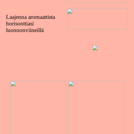
21/08/2022
Laajenna aromaattista
horisonttiasi
luonnonviineillä